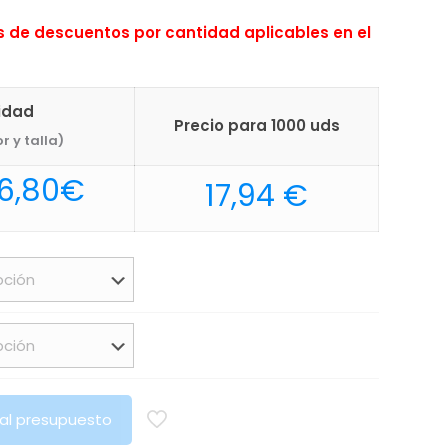
de descuentos por cantidad aplicables en el
nidad
Precio para 1000 uds
r y talla)
Rango
6,80
€
17,94
€
de
precios:
desde
34,90€
hasta
36,80€
 al presupuesto