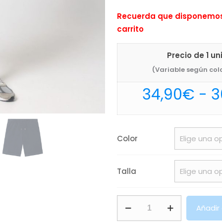
Recuerda que disponemos 
carrito
Precio de 1 u
(Variable según colo
34,90
€
-
3
Color
Talla
Pantalón
Añadir
Boarder