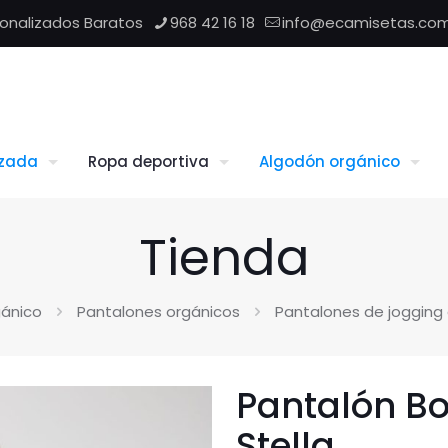
sonalizados Baratos
968 42 16 18
info@ecamisetas.co
izada
Ropa deportiva
Algodón orgánico
Tienda
gánico
Pantalones orgánicos
Pantalones de jogging
Pantalón Bo
Stella