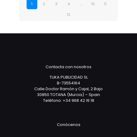
1
2
3
4
…
10
11
12
Contacta con nosotros
TUKA PUBLICIDAD SL
B-73554164
Calle Doctor Ramón y Cajal, 2 Bajo
30850 TOTANA (Murcia) – Spain
Teléfono: +34 968 42 16 18
Conócenos