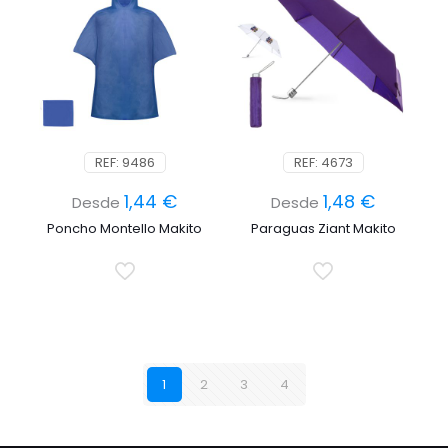
REF: 9486
REF: 4673
1,44
€
1,48
€
Desde
Desde
Poncho Montello Makito
Paraguas Ziant Makito
1
2
3
4