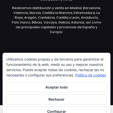
Realizamos distribución y venta en Madrid, Barcelona,
Valencia, Murcia, Castilla la Mancha, Extremadura, La
Rioja, Aragón, Cantabria, Castilla y León, Andalucía,
País Vasco, Bilbao, Vizcaya, Galicia, Asturias, así como
las principales capitales y provincias de España y
Europa.
Utilizamos cookies propias y de terceros para garantizar el
funcionamiento de la web, medir su uso y mejorar nuestros
servicios. Puede aceptar todas las cookies, rechazar las no
necesarias o configurar sus preferencias.
Política de cookies
Copyright © 2003 Artículo Publicitario - V.2.0. 25/04/18
Aceptar todo
Rechazar
Configurar
0
0