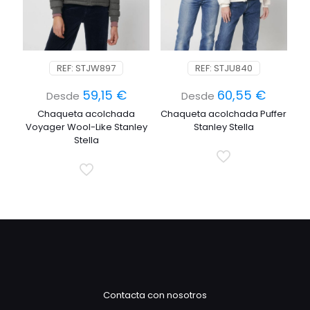
REF: STJW897
REF: STJU840
59,15
€
60,55
€
Desde
Desde
Chaqueta acolchada
Chaqueta acolchada Puffer
Voyager Wool-Like Stanley
Stanley Stella
Stella
Contacta con nosotros