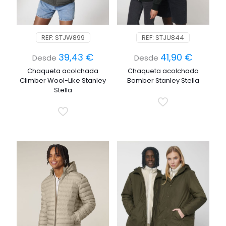
REF: STJW899
REF: STJU844
39,43
€
41,90
€
Desde
Desde
Chaqueta acolchada
Chaqueta acolchada
Climber Wool-Like Stanley
Bomber Stanley Stella
Stella