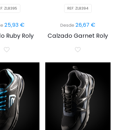
EF: ZL8395
REF: ZL8394
25,93
€
26,67
€
de
Desde
o Ruby Roly
Calzado Garnet Roly