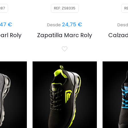
387
REF: ZS8335
R
,47
€
24,75
€
Desde
Des
arl Roly
Zapatilla Marc Roly
Calzad