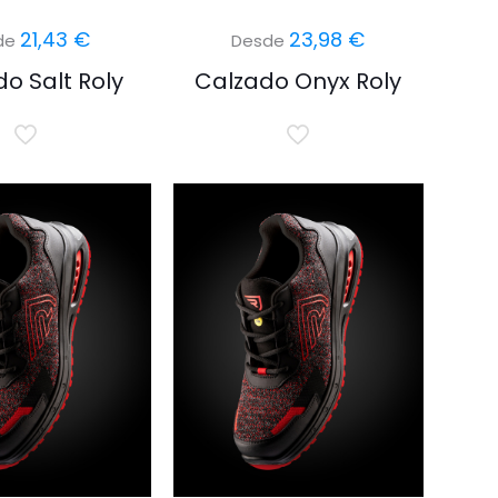
21,43
€
23,98
€
de
Desde
o Salt Roly
Calzado Onyx Roly