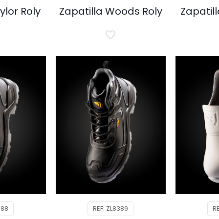
ylor Roly
Zapatilla Woods Roly
Zapatil
388
REF: ZL8389
R