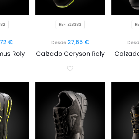
382
REF: ZL8383
R
,72
€
27,65
€
Desde
Des
mus Roly
Calzado Ceryson Roly
Calzad