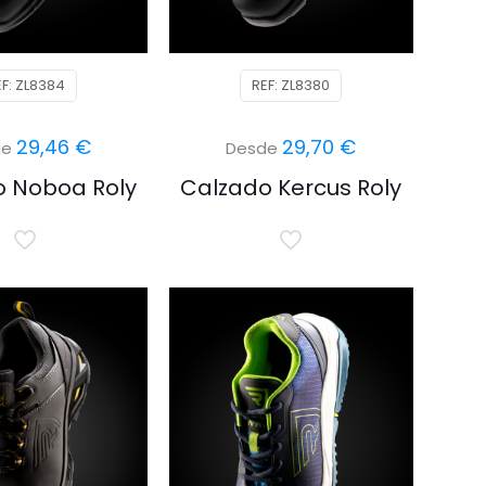
EF: ZL8384
REF: ZL8380
29,46
€
29,70
€
de
Desde
o Noboa Roly
Calzado Kercus Roly