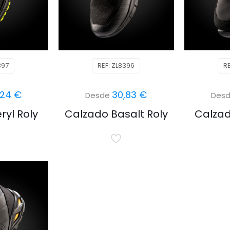
397
REF: ZL8396
R
,24
€
30,83
€
Desde
Des
ryl Roly
Calzado Basalt Roly
Calzad