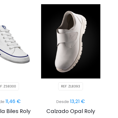
F: ZS8300
REF: ZL8393
11,46
€
13,21
€
sde
Desde
la Biles Roly
Calzado Opal Roly