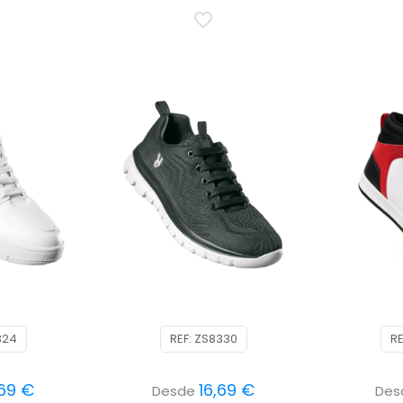
324
REF: ZS8330
RE
,69
€
16,69
€
Desde
De