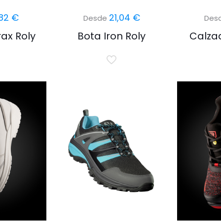
,82
€
21,04
€
Desde
Des
ax Roly
Bota Iron Roly
Calzad