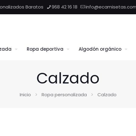
sonalizados Baratos
968 42 16 18
info@ecamisetas.co
izada
Ropa deportiva
Algodón orgánico
Calzado
Inicio
Ropa personalizada
Calzado