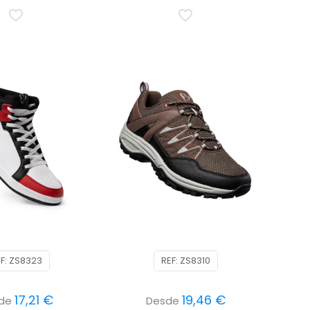
F: ZS8323
REF: ZS8310
17,21
€
19,46
€
sde
Desde