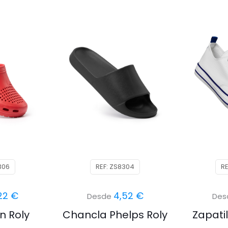
306
REF: ZS8304
RE
22
€
4,52
€
Desde
De
n Roly
Chancla Phelps Roly
Zapatil