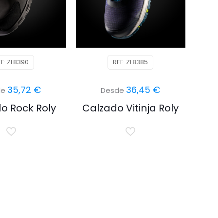
EF: ZL8390
REF: ZL8385
35,72
€
36,45
€
de
Desde
o Rock Roly
Calzado Vitinja Roly