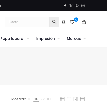
m
0
Ropa laboral
Impresión
Marcas
Mostrar:
18
36
72
108