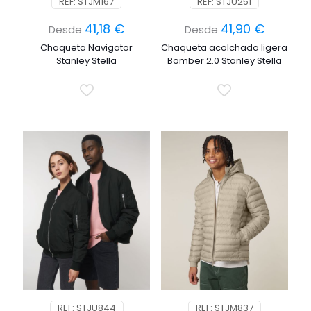
REF: STJM167
REF: STJU251
41,18
€
41,90
€
Desde
Desde
Chaqueta Navigator
Chaqueta acolchada ligera
Stanley Stella
Bomber 2.0 Stanley Stella
REF: STJU844
REF: STJM837