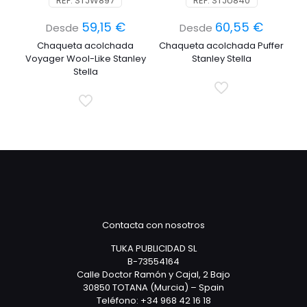
REF: STJW897
REF: STJU840
59,15
€
60,55
€
Desde
Desde
Chaqueta acolchada
Chaqueta acolchada Puffer
Voyager Wool-Like Stanley
Stanley Stella
Stella
Contacta con nosotros
TUKA PUBLICIDAD SL
B-73554164
Calle Doctor Ramón y Cajal, 2 Bajo
30850 TOTANA (Murcia) – Spain
Teléfono: +34 968 42 16 18