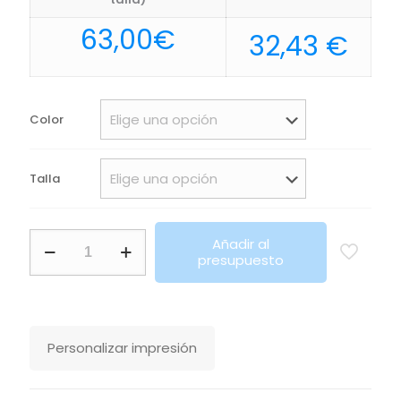
63,00
€
32,43
€
Color
Talla
Chaqueta
Añadir al
Liner
presupuesto
Stanley
Stella
cantidad
Personalizar impresión