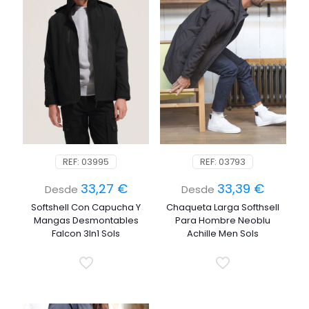
REF: 03995
REF: 03793
33,27
€
33,39
€
Desde
Desde
Softshell Con Capucha Y
Chaqueta Larga Softhsell
Mangas Desmontables
Para Hombre Neoblu
Falcon 3In1 Sols
Achille Men Sols