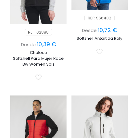
REF: SS6432
10,72
€
Desde
REF: 02888
Softshell Antartida Roly
10,39
€
Desde
Chaleco
Softshell Para Mujer Race
Bw Women Sols