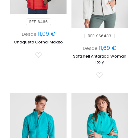
REF: 6466
11,09
€
Desde
REF: SS6433
Chaqueta Cornal Makito
11,69
€
Desde
Softshell Antartida Woman
Roly