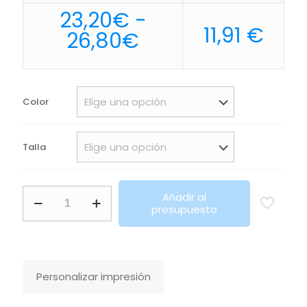
23,20
€
-
11,91
€
Rango
26,80
€
de
precios:
desde
Color
23,20€
hasta
Talla
26,80€
Softshell
Añadir al
Nebraska
presupuesto
Roly
cantidad
Personalizar impresión