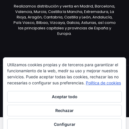
Realizamos distribución y venta en Madrid, Barcelona,
Valencia, Murcia, Castilla la Mancha, Extremadura, La
Rioja, Aragón, Cantabria, Castilla y León, Andalucía,
País Vasco, Bilbao, Vizcaya, Galicia, Asturias, así como
las principales capitales y provincias de España y
Europa.
Utilizamos cookies propias y de terceros para garantizar el
funcionamiento de la web, medir su uso y mejorar nuestros
servicios. Puede aceptar todas las cookies, rechazar las no
necesarias o configurar sus preferencias.
Política de cookies
Copyright © 2003 Artículo Publicitario - V.2.0. 25/04/18
Aceptar todo
Rechazar
Configurar
0
0