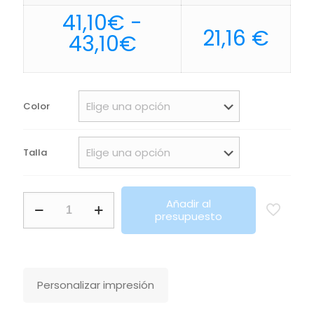
41,10
€
-
21,16
€
Rango
43,10
€
de
precios:
desde
Color
41,10€
hasta
Talla
43,10€
Chaqueta
Añadir al
Softshell
presupuesto
Con
Cremallera
Para
Hombre
Falcon
Personalizar impresión
Men
Sols