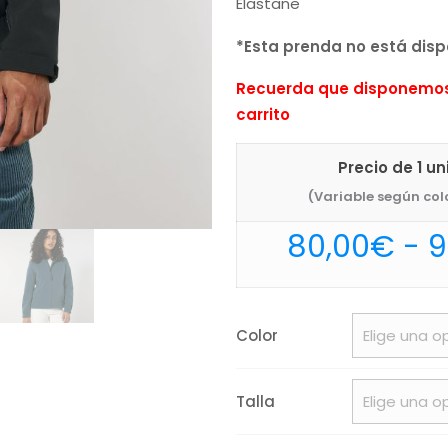
Elastane
*Esta prenda no está dispo
Recuerda que disponemos 
carrito
Precio de 1 u
(Variable según colo
80,00
€
-
9
Color
Talla