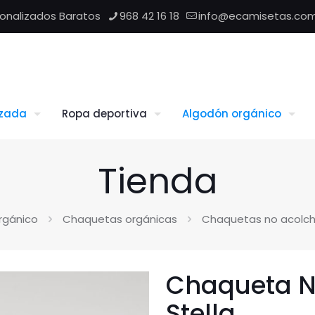
sonalizados Baratos
968 42 16 18
info@ecamisetas.co
izada
Ropa deportiva
Algodón orgánico
Tienda
rgánico
Chaquetas orgánicas
Chaquetas no acolc
Chaqueta N
Stella