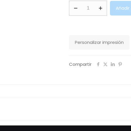
Chaqueta
Añadir
Navigator
Stanley
Stella
cantidad
Personalizar impresión
Compartir