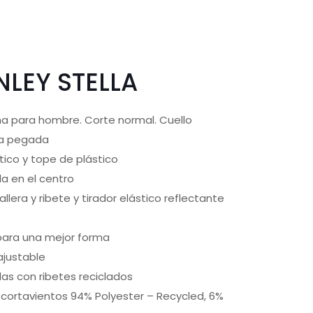
LEY STELLA
a para hombre. Corte normal. Cuello
ga pegada
tico y tope de plástico
da en el centro
allera y ribete y tirador elástico reflectante
o
 para una mejor forma
ajustable
as con ribetes reciclados
cortavientos 94% Polyester – Recycled, 6%