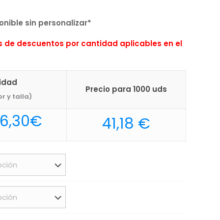
nible sin personalizar*
de descuentos por cantidad aplicables en el
nidad
Precio para 1000 uds
r y talla)
Rango
6,30
€
41,18
€
de
precios:
desde
80,00€
hasta
96,30€