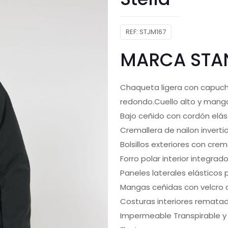
REF:
STJM167
MARCA STAN
Chaqueta ligera con capuch
redondo.Cuello alto y man
Bajo ceñido con cordón elás
Cremallera de nailon inverti
Bolsillos exteriores con crem
Forro polar interior integrad
Paneles laterales elásticos
Mangas ceñidas con velcro 
Costuras interiores rematad
Impermeable Transpirable y 