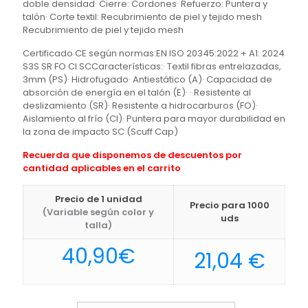
doble densidad· Cierre: Cordones· Refuerzo: Puntera y
talón· Corte textil: Recubrimiento de piel y tejido mesh
Recubrimiento de piel y tejido mesh
Certificado CE según normas:EN ISO 20345:2022 + A1: 2024
S3S SR FO CI SCCaracterísticas:· Textil fibras entrelazadas,
3mm (PS)· Hidrofugado· Antiestático (A)· Capacidad de
absorción de energía en el talón (E)· · Resistente al
deslizamiento (SR)· Resistente a hidrocarburos (FO)·
Aislamiento al frío (CI)· Puntera para mayor durabilidad en
la zona de impacto SC (Scuff Cap)
Recuerda que disponemos de descuentos por
cantidad aplicables en el carrito
Precio de 1 unidad
Precio para 1000
(Variable según color y
uds
talla)
40,90
€
21,04
€