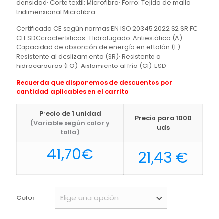
densidad· Corte textil: Microfibra· Forro: Tejido de malla
tridimensional Microfibra
Certificado CE según normas:EN ISO 20345:2022 S2 SR FO
CI ESDCaracterísticas:· Hidrofugado· Antiestático (A)·
Capacidad de absorción de energía en el talón (E)·
Resistente al deslizamiento (SR)· Resistente a
hidrocarburos (FO)· Aislamiento al frío (CI)· ESD
Recuerda que disponemos de descuentos por
cantidad aplicables en el carrito
Precio de 1 unidad
Precio para 1000
(Variable según color y
uds
talla)
41,70
€
21,43
€
Color