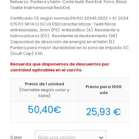
Refuerzo: Puntera y talón· Corte textil: Red Knit· Forro: Black
Textile tridimensional Red Knit
Certificado CE según normas:EN ISO 20345:2022 + A1: 2024
S7S FO SR HI CI SC LG ESDCaracterísticas:· Textil fibras
entrelazadas, 3mm (PS)· Antiestático (A)· Resistente a
hidrocarburos (FO) · Resistente al deslizamiento (SR)·
Capacidad de absorción de energía en el talón (E)·
Puntera para mayor durabilidad en la zona de impacto SC
(Scuff Cap)· ESD
Recuerda que disponemos de descuentos por
cantidad aplicables en el carrito
Precio de 1 unidad
Precio para 1000
(Variable según color y
uds
talla)
50,40
€
25,93
€
Color