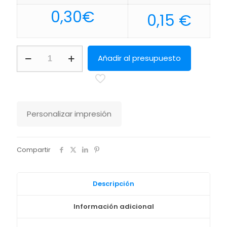
0,30
€
0,15
€
Bolígrafo
Añadir al presupuesto
Tib
Makito
cantidad
Personalizar impresión
Compartir
Descripción
Información adicional