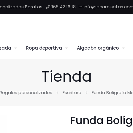
sonalizados Baratos
968 42 16 18
info@ecamisetas.co
izada
Ropa deportiva
Algodón orgánico
Tienda
Regalos personalizados
Escritura
Funda Bolígrafo Me
Funda Bolíg