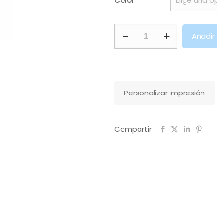
Color
Funda
Añadir
Bolígrafo
Menit
Makito
cantidad
Personalizar impresión
Compartir