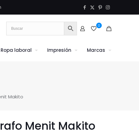
m
0
Ropa laboral
Impresión
Marcas
nit Makito
rafo Menit Makito