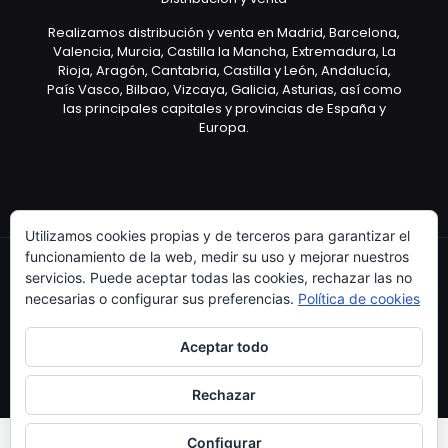
Realizamos distribución y venta en Madrid, Barcelona,
Valencia, Murcia, Castilla la Mancha, Extremadura, La
Rioja, Aragón, Cantabria, Castilla y León, Andalucía,
País Vasco, Bilbao, Vizcaya, Galicia, Asturias, así como
las principales capitales y provincias de España y
Europa.
Utilizamos cookies propias y de terceros para garantizar el
funcionamiento de la web, medir su uso y mejorar nuestros
servicios. Puede aceptar todas las cookies, rechazar las no
necesarias o configurar sus preferencias.
Política de cookies
Copyright © 2003 Artículo Publicitario - V.2.0. 25/04/18
Aceptar todo
Rechazar
Configurar
0
0