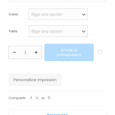
precios:
desde
Color
10,00€
hasta
Talla
11,80€
Bolsa
Añadir al
De
presupuesto
Compras
Fabricada
En
Francia
Atf
Personalizar impresión
Tristan
Sols
cantidad
Compartir