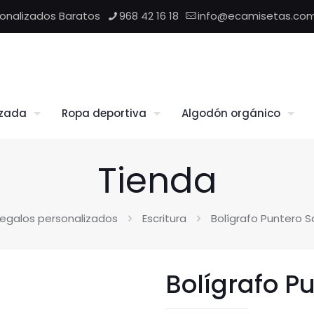
sonalizados Baratos
968 42 16 18
info@ecamisetas.co
izada
Ropa deportiva
Algodón orgánico
Tienda
egalos personalizados
Escritura
Bolígrafo Puntero S
Bolígrafo P