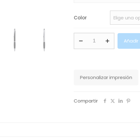
Color
Bolígrafo
Añadir
Puntero
Sagur
Makito
cantidad
Personalizar impresión
Compartir