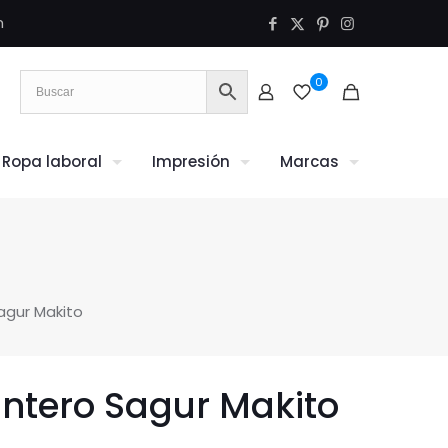
m
0
Ropa laboral
Impresión
Marcas
agur Makito
untero Sagur Makito