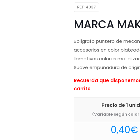
REF:
4037
MARCA MAK
Bolígrafo puntero de mecani
accesorios en color platead
llamativos colores metalizado
Suave empuñadura de original
Recuerda que disponemos 
carrito
Precio de 1 uni
(Variable según color 
0,40
€