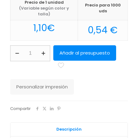
Precio de 1 unidad
Precio para 1000
(Variable según color y
uds
talla)
1,10
€
0,54
€
Set
Añadir al presupuesto
Pixi
Makito
cantidad
Personalizar impresión
Compartir
Descripción