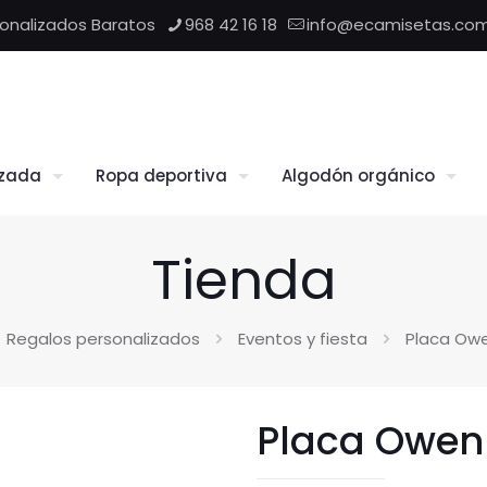
sonalizados Baratos
968 42 16 18
info@ecamisetas.co
izada
Ropa deportiva
Algodón orgánico
Tienda
Regalos personalizados
Eventos y fiesta
Placa Owe
Placa Owen