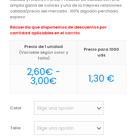
amplia gama de colores y una de la mejores relaciones
calidad/precio del mercado.. 100% algodón perchado
espeso
Recuerda que disponemos de descuentos por
cantidad aplicables en el carrito
Precio de 1 unidad
Precio para 1000
(Variable según color y
uds
talla)
2,60
€
-
1,30
€
Rango
3,00
€
de
precios:
desde
Color
2,60€
hasta
Talla
3,00€