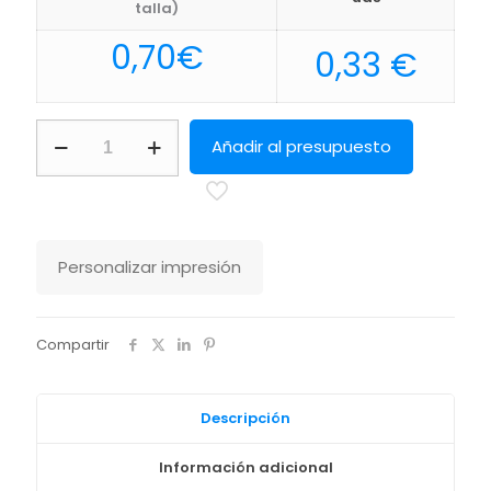
talla)
0,70
€
0,33
€
Puzzle
Añadir al presupuesto
Zeta
Makito
cantidad
Personalizar impresión
Compartir
Descripción
Información adicional