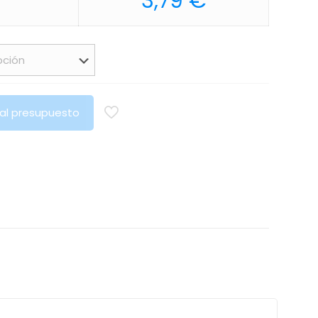
3,79
€
 al presupuesto