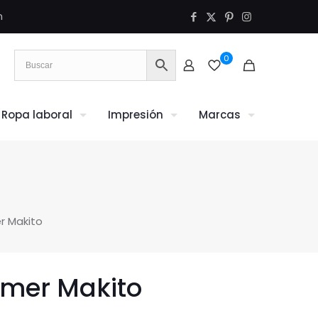
m
0
Ropa laboral
Impresión
Marcas
r Makito
lmer Makito