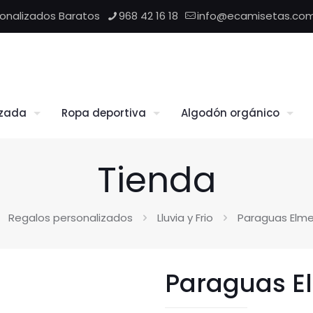
sonalizados Baratos
968 42 16 18
info@ecamisetas.co
izada
Ropa deportiva
Algodón orgánico
Tienda
Regalos personalizados
Lluvia y Frio
Paraguas Elme
Paraguas E