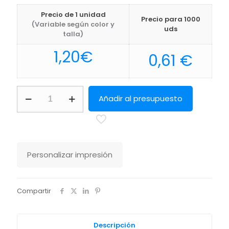
Precio de 1 unidad
Precio para 1000
(Variable según color y
uds
talla)
1,20
€
0,61
€
Neceser
Añadir al presupuesto
Sublimación
Kreston
Makito
cantidad
Personalizar impresión
Compartir
Descripción