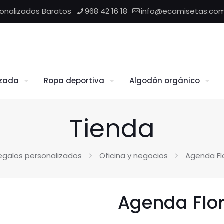
sonalizados Baratos
968 42 16 18
info@ecamisetas.co
izada
Ropa deportiva
Algodón orgánico
Tienda
egalos personalizados
Oficina y negocios
Agenda Fl
Agenda Flor