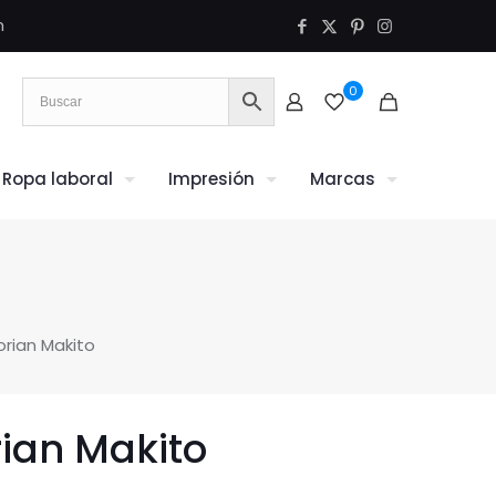
m
0
Ropa laboral
Impresión
Marcas
orian Makito
ian Makito