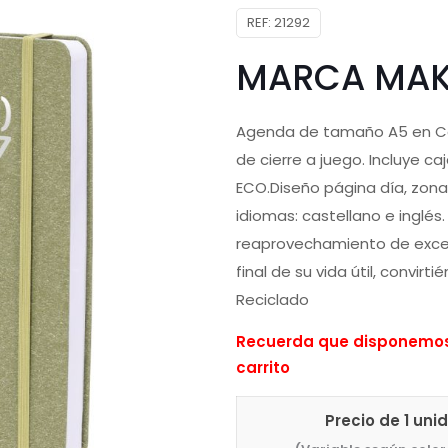
REF:
21292
MARCA MAK
Agenda de tamaño A5 en Cart
de cierre a juego. Incluye ca
ECO.Diseño página día, zona
idiomas: castellano e inglés.
reaprovechamiento de excede
final de su vida útil, convir
Reciclado
Recuerda que disponemos 
carrito
Precio de 1 uni