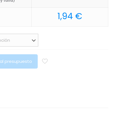
y talla)
1,94
€
 al presupuesto