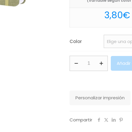
(Variable según color 
3,80
€
Color
Agenda
Añadir
Florian
Makito
cantidad
Personalizar impresión
Compartir