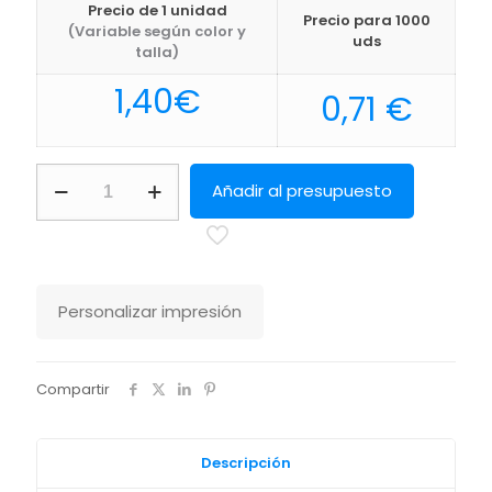
Precio de 1 unidad
Precio para 1000
(Variable según color y
uds
talla)
1,40
€
0,71
€
Bloc
Añadir al presupuesto
Notas
Climer
Makito
cantidad
Personalizar impresión
Compartir
Descripción