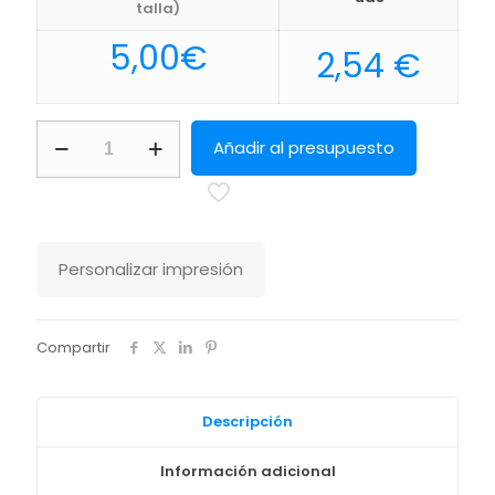
talla)
5,00
€
2,54
€
Placa
Añadir al presupuesto
Nelum
Makito
cantidad
Personalizar impresión
Compartir
Descripción
Información adicional