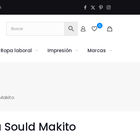
m
0
Ropa laboral
Impresión
Marcas
Makito
 Sould Makito