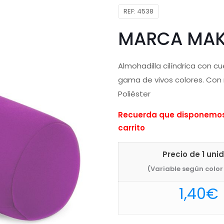
REF:
4538
MARCA MAK
Almohadilla cilíndrica con 
gama de vivos colores. Con 
Poliéster
Recuerda que disponemos 
carrito
Precio de 1 uni
(Variable según color 
1,40
€