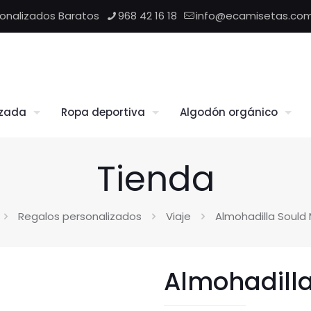
sonalizados Baratos
968 42 16 18
info@ecamisetas.co
izada
Ropa deportiva
Algodón orgánico
Tienda
Regalos personalizados
Viaje
Almohadilla Sould 
Almohadilla