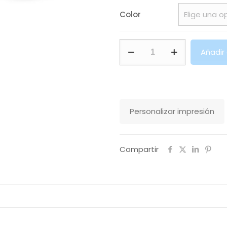
Color
Almohadilla
Añadir
Sould
Makito
cantidad
Personalizar impresión
Compartir