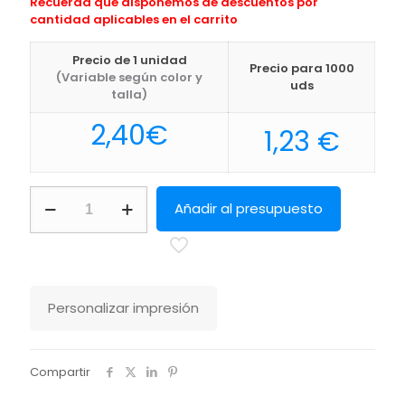
Recuerda que disponemos de descuentos por
cantidad aplicables en el carrito
Precio de 1 unidad
Precio para 1000
(Variable según color y
uds
talla)
2,40
€
1,23
€
Neceser
Añadir al presupuesto
Viaje
Samir
Makito
cantidad
Personalizar impresión
Compartir