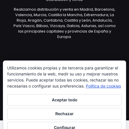
Realizamos distribución y venta en Madrid, Barcelona,
Valencia, Murcia, Castilla la Mancha, Extremadura, La
Rioja, Aragón, Cantabria, Castilla y León, Andalucía,
País Vasco, Bilbao, Vizcaya, Galicia, Asturias, así como
las principales capitales y provincias de España y
Europa.
Utilizamos cookies propias y de terceros para garantizar el
funcionamiento de la web, medir su uso y mejorar nuestros
servicios. Puede aceptar todas las cookies, rechazar las no
necesarias o configurar sus preferencias.
Política de cookies
Copyright © 2003 Artículo Publicitario - V.2.0. 25/04/18
Aceptar todo
Rechazar
Configurar
0
0