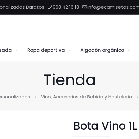
sonalizados Baratos
968 42 16 18
info@ecamisetas.co
izada
Ropa deportiva
Algodón orgánico
Tienda
rsonalizados
Vino, Accesorios de Bebida y Hostelería
Bota Vino 1L