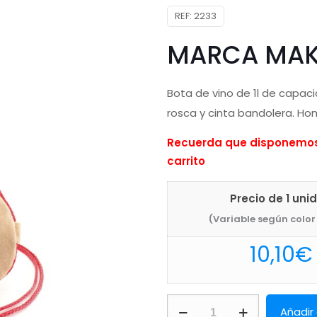
REF:
2233
MARCA MAK
Bota de vino de 1l de capac
rosca y cinta bandolera. Ho
Recuerda que disponemos 
carrito
Precio de 1 uni
(Variable según color 
10,10
€
Bota
Añadir