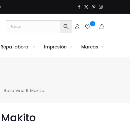
m
0
Ropa laboral
Impresión
Marcas
Bota Vino 1L Makito
 Makito