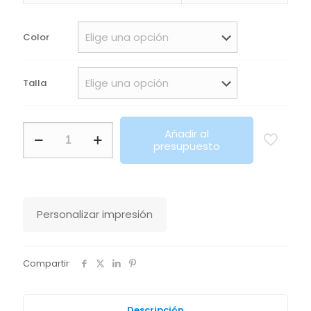
precios:
desde
Color
10,80€
hasta
Talla
12,40€
Camiseta
Añadir al
Nova
presupuesto
Stanley
Stella
cantidad
Personalizar impresión
Compartir
Descripción