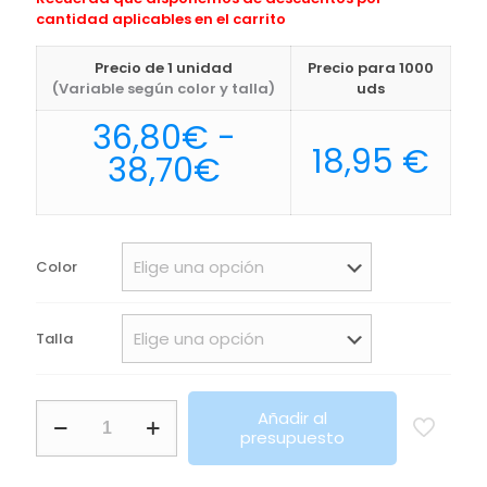
cantidad aplicables en el carrito
Precio de 1 unidad
Precio para 1000
(Variable según color y talla)
uds
36,80
€
-
18,95
€
Rango
38,70
€
de
precios:
desde
Color
36,80€
hasta
Talla
38,70€
Sudadera
Añadir al
con
presupuesto
capucha
Sounder