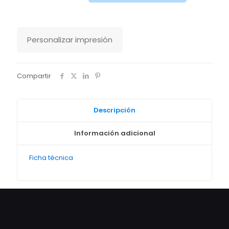
redondo
Mini
Changer
2.0
Personalizar impresión
Stanley
Stella
cantidad
Compartir
Descripción
Información adicional
Ficha técnica