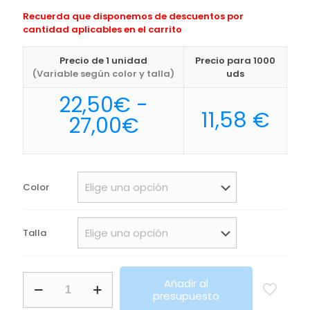
Recuerda que disponemos de descuentos por
cantidad aplicables en el carrito
Precio de 1 unidad
Precio para 1000
(Variable según color y talla)
uds
22,50
€
-
11,58
€
Rango
27,00
€
de
precios:
desde
Color
22,50€
hasta
Talla
27,00€
Sudadera
Añadir al
de
presupuesto
cuello