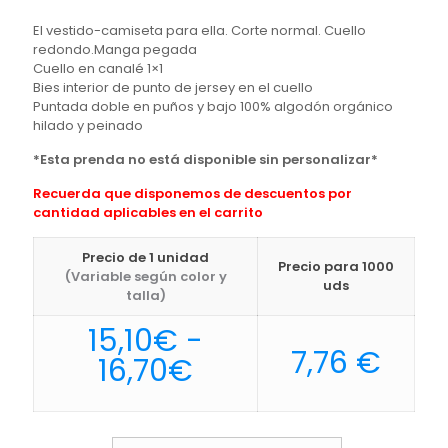
El vestido-camiseta para ella. Corte normal. Cuello
redondo.Manga pegada
Cuello en canalé 1×1
Bies interior de punto de jersey en el cuello
Puntada doble en puños y bajo 100% algodón orgánico
hilado y peinado
*Esta prenda no está disponible sin personalizar*
Recuerda que disponemos de descuentos por
cantidad aplicables en el carrito
Precio de 1 unidad
Precio para 1000
(Variable según color y
uds
talla)
15,10
€
-
7,76
€
Rango
16,70
€
de
precios: