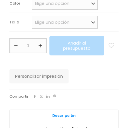
desde
Color
15,10€
hasta
Talla
16,70€
Vestido
Añadir al
Spinner
presupuesto
Stanley
Stella
cantidad
Personalizar impresión
Compartir
Descripción