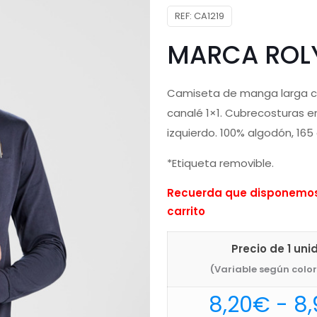
REF:
CA1219
MARCA ROL
Camiseta de manga larga co
canalé 1×1. Cubrecosturas en
izquierdo. 100% algodón, 165
*Etiqueta removible.
Recuerda que disponemos 
carrito
Precio de 1 uni
(Variable según color 
8,20
€
-
8,