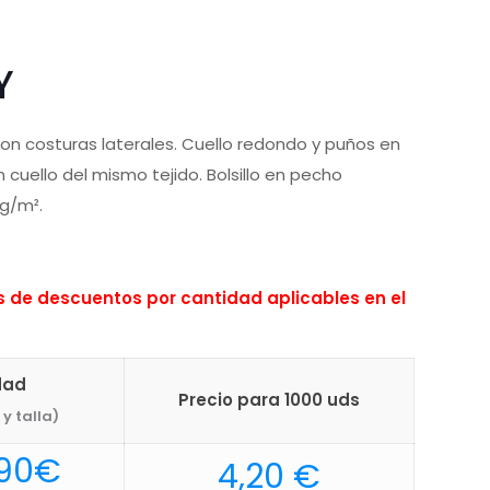
Y
n costuras laterales. Cuello redondo y puños en
 cuello del mismo tejido. Bolsillo en pecho
 g/m².
de descuentos por cantidad aplicables en el
dad
Precio para 1000 uds
y talla)
Rango
90
€
4,20
€