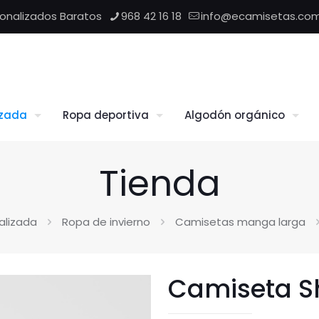
sonalizados Baratos
968 42 16 18
info@ecamisetas.co
izada
Ropa deportiva
Algodón orgánico
Tienda
alizada
Ropa de invierno
Camisetas manga larga
Camiseta S