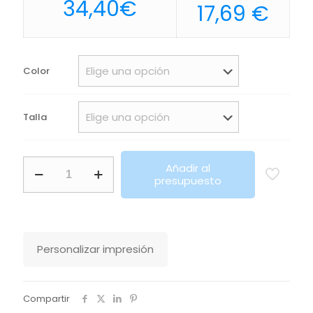
34,40
€
17,69
€
Color
Talla
Chaleco
Añadir al
Ligero Para Mujer
presupuesto
Wave
Women
Sols
cantidad
Personalizar impresión
Compartir