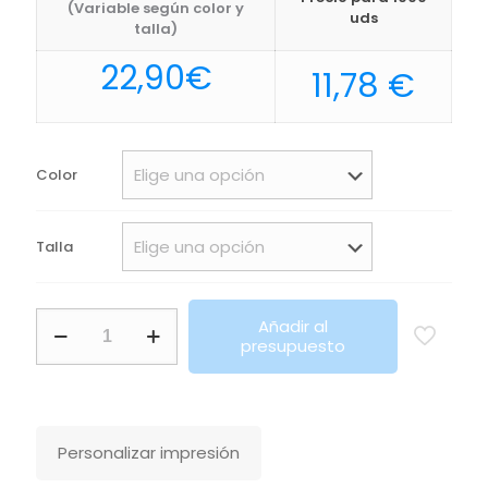
(Variable según color y
uds
talla)
22,90
€
11,78
€
Color
Talla
Chaqueta De
Añadir al
Punto
presupuesto
Con
Cremallera Para
Hombre
Gordon
Men
Personalizar impresión
Sols
cantidad