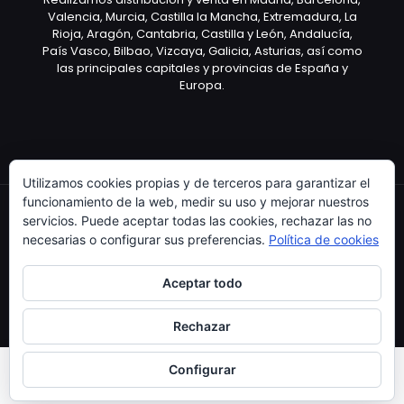
Valencia, Murcia, Castilla la Mancha, Extremadura, La
Rioja, Aragón, Cantabria, Castilla y León, Andalucía,
País Vasco, Bilbao, Vizcaya, Galicia, Asturias, así como
las principales capitales y provincias de España y
Europa.
Utilizamos cookies propias y de terceros para garantizar el
funcionamiento de la web, medir su uso y mejorar nuestros
servicios. Puede aceptar todas las cookies, rechazar las no
necesarias o configurar sus preferencias.
Política de cookies
Copyright © 2003 Artículo Publicitario - V.2.0. 25/04/18
Aceptar todo
Rechazar
Configurar
0
0