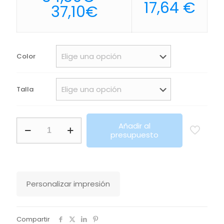
17,64
€
Rango
37,10
€
de
precios:
desde
Color
34,30€
hasta
Talla
37,10€
Jersey
Añadir al
Mujer
presupuesto
Cuello
De
Pico
Neoblu
Sullivan
Personalizar impresión
Women
Sols
cantidad
Compartir