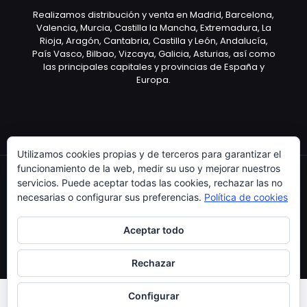
Realizamos distribución y venta en Madrid, Barcelona,
Valencia, Murcia, Castilla la Mancha, Extremadura, La
Rioja, Aragón, Cantabria, Castilla y León, Andalucía,
País Vasco, Bilbao, Vizcaya, Galicia, Asturias, así como
las principales capitales y provincias de España y
Europa.
Utilizamos cookies propias y de terceros para garantizar el
funcionamiento de la web, medir su uso y mejorar nuestros
servicios. Puede aceptar todas las cookies, rechazar las no
necesarias o configurar sus preferencias.
Política de cookies
Copyright © 2003 Artículo Publicitario - V.2.0. 25/04/18
Aceptar todo
Rechazar
Configurar
0
0