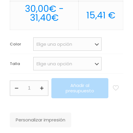
30,00
€
-
15,41
€
Rango
31,40
€
de
precios:
desde
Color
30,00€
hasta
Talla
31,40€
Parka
Añadir al
America
presupuesto
Woman
Roly
cantidad
Personalizar impresión