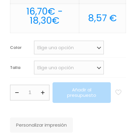
16,70
€
-
8,57
€
Rango
18,30
€
de
precios:
desde
Color
16,70€
hasta
Talla
18,30€
Chaleco
Añadir al
De
presupuesto
Microfibra
Unisex
Con
Cremallera
Factor
Personalizar impresión
Bw
Sols