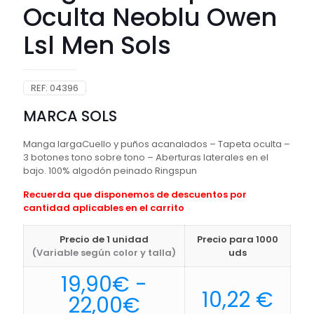
Oculta Neoblu Owen
Lsl Men Sols
REF:
04396
MARCA SOLS
Manga largaCuello y puños acanalados – Tapeta oculta –
3 botones tono sobre tono – Aberturas laterales en el
bajo. 100% algodón peinado Ringspun
Recuerda que disponemos de descuentos por
cantidad aplicables en el carrito
Precio de 1 unidad
Precio para 1000
(Variable según color y talla)
uds
19,90
€
-
10,22
€
Rango
22,00
€