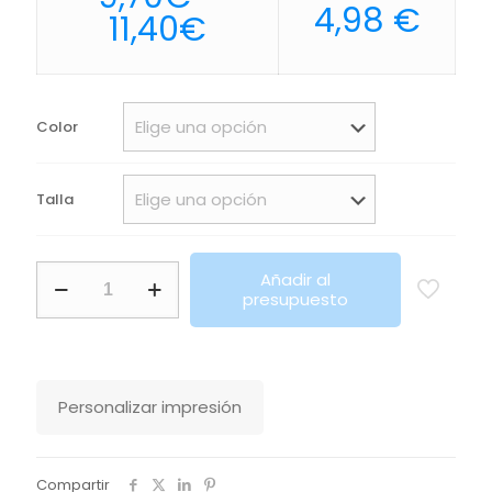
4,98
€
Rango
11,40
€
de
precios:
desde
Color
9,70€
hasta
Talla
11,40€
Polo
Añadir al
Piqué
presupuesto
De
Manga
Larga
Para
Hombre
Personalizar impresión
Perfect
Lsl
Men
Sols
Compartir