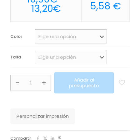
5,58
€
Rango
13,20
€
de
precios:
desde
Color
10,90€
hasta
Talla
13,20€
Sudadera
Añadir al
De
presupuesto
Hombre
De
Cuello
Redondo
Spider
Personalizar impresión
Sols
cantidad
Compartir