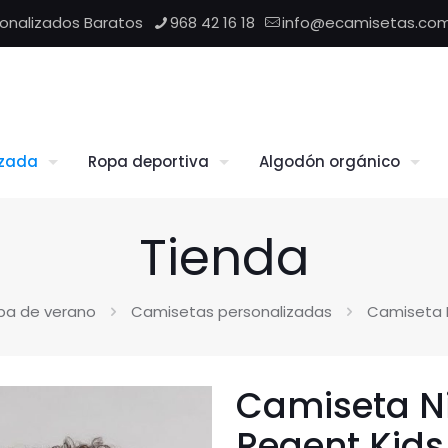
sonalizados Baratos
968 42 16 18
info@ecamisetas.co
izada
Ropa deportiva
Algodón orgánico
Tienda
pa de verano
Camisetas personalizadas
Camiseta N
Camiseta N
Regent Kids