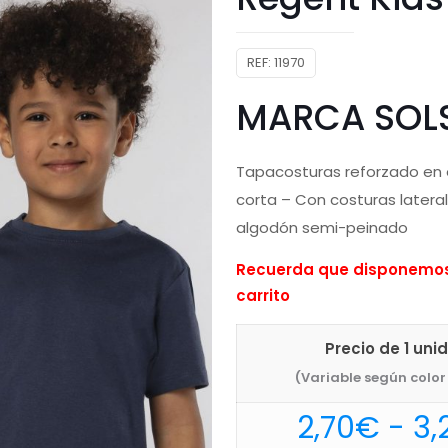
REF:
11970
MARCA SOL
Tapacosturas reforzado en 
corta – Con costuras lateral
algodón semi-peinado
Recuerda que disponemos 
carrito
Precio de 1 uni
(Variable según color 
2,70
€
-
3,