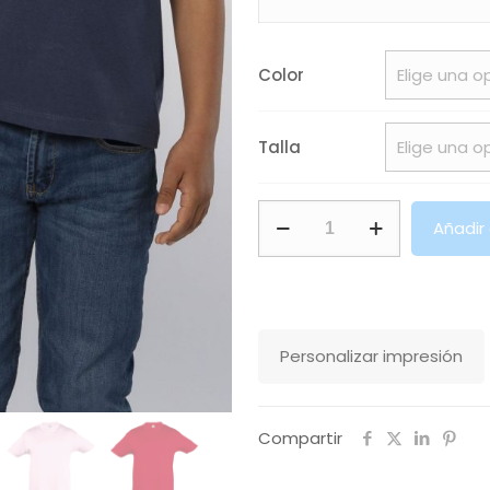
Color
Talla
Camiseta
Añadir
Niño
Cuello
Redondo
Regent
Personalizar impresión
Kids
Sols
cantidad
Compartir