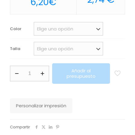
Rango
6,20
€
de
precios:
desde
Color
5,40€
hasta
Talla
6,20€
Polo
Añadir al
Para
presupuesto
Niño
Summer
Ii
Kids
Sols
Personalizar impresión
cantidad
Compartir