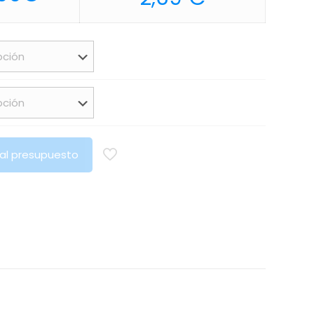
de
precios:
desde
5,30€
hasta
6,00€
 al presupuesto