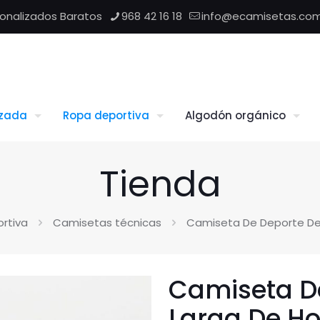
sonalizados Baratos
968 42 16 18
info@ecamisetas.co
izada
Ropa deportiva
Algodón orgánico
Tienda
rtiva
Camisetas técnicas
Camiseta De Deporte De 
Camiseta D
Larga De Ho