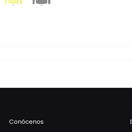
Men
Sols
cantidad
Conócenos