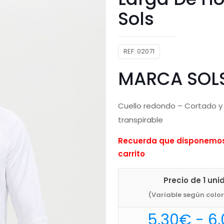
Sols
REF:
02071
MARCA SOL
Cuello redondo – Cortado y c
transpirable
Recuerda que disponemos 
carrito
Precio de 1 uni
(Variable según color 
5,30
€
-
6,