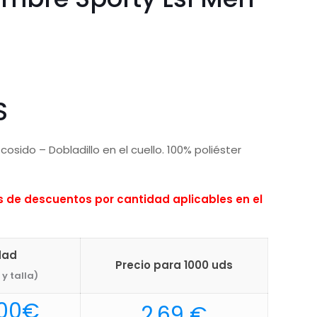
S
osido – Dobladillo en el cuello. 100% poliéster
de descuentos por cantidad aplicables en el
dad
Precio para 1000 uds
y talla)
Rango
00
€
2,69
€