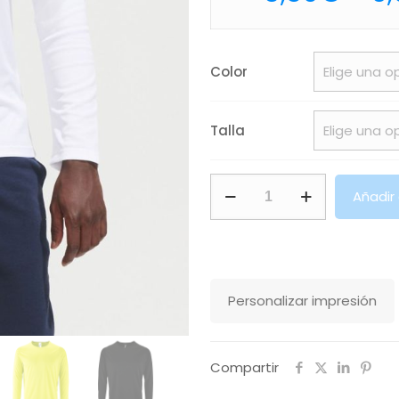
Color
Talla
Camiseta
Añadir
De
Deporte
De
Manga
Personalizar impresión
Larga De
Hombre
Sporty
Compartir
Lsl