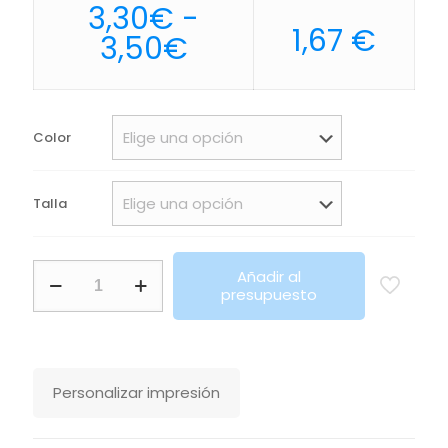
3,30
€
-
1,67
€
Rango
3,50
€
de
precios:
desde
Color
3,30€
hasta
Talla
3,50€
Camiseta
Añadir al
Deportiva
presupuesto
Unisex
Sprint
Sols
cantidad
Personalizar impresión